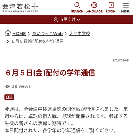
本文に移動
選択すると言語の切替
SEARCH
LANGUAGE
LOGIN
MENU
市民向け
選択すると利用者の切替が発生します
本文の始まり
HOME
あいづっこWeb
大戸中学校
６月５日(金)配付の学年通信
2026/06/05
６月５日(金)配付の学年通信
39
views
日誌
今週は、全会津中体連卓球の団体戦が開催されました。来
週からは、卓球の個人戦、野球が開催されます。参加する
生徒の皆さんの活躍に期待です。
本日配付された、各学年の学年通信をご覧ください。