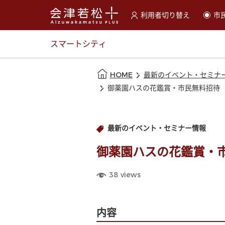
利用者切り替え
市
選択すると利用者の切替が
スマートシティ
本文の始まり
HOME
最新のイベント・セミナ
御薬園ハスの花鑑賞・市民無料招待
最新のイベント・セミナー情報
御薬園ハスの花鑑賞・
38
views
内容