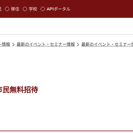
本文に移動
民
移住
学校
APIポータル
発生します
ー情報
最新のイベント・セミナー情報
最新のイベント・セミナー
市民無料招待