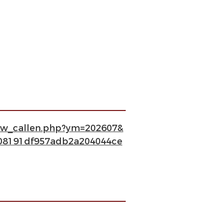
how_callen.php?ym=202607&
08191df957adb2a204044ce