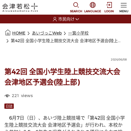
本文に移動
選択すると言語の切替
SEARCH
LANGUAGE
LOGIN
MENU
市民向け
選択すると利用者の切替が発生します
本文の始まり
HOME
あいづっこWeb
一箕小学校
第42回 全国小学生陸上競技交流大会 会津地区予選会(陸上部)
2026/06/08
第42回 全国小学生陸上競技交流大会
会津地区予選会(陸上部)
221
views
日誌
　6月7日（日）、あいづ陸上競技場で「第42回 全国小学
生陸上競技交流大会 会津地区予選会」が行われ、本校か