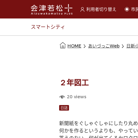
利用者切り替え
市
選択すると利用者の切替が
スマートシティ
本文の始まり
HOME
あいづっこWeb
日新
２年図工
20
views
日誌
新聞紙をぐしゃぐしゃにしたり丸め
何かを作るというよりも、やってい