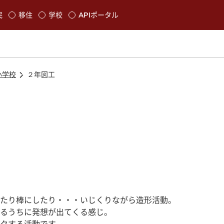
本文に移動
民
移住
学校
APIポータル
発生します
小学校
２年図工
たり棒にしたり・・・いじくりながら造形活動。
るうちに発想が出てくる感じ。