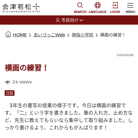
本文に移動
選択すると言語の切替
SEARCH
LANGUAGE
LOGIN
MENU
市民向け
選択すると利用者の切替が発生します
本文の始まり
HOME
あいづっこWeb
神指小学校
横画の練習！
2026/06/08
横画の練習！
24
views
日誌
　3年生の書写の授業の様子です。今日は横画の練習で
す。「二」という字を書きました。筆の入れ方、止め方な
ど、先生に教えてもらいなら集中して取り組みました。し
っかり書けるよう、これからもがんばります！