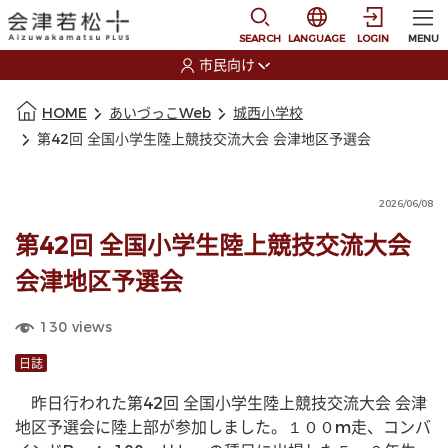
本文に移動
選択すると言語の切替
SEARCH
LANGUAGE
LOGIN
MENU
市民向け
選択すると利用者の切替が発生します
本文の始まり
HOME
あいづっこWeb
城西小学校
第42回 全国小学生陸上競技交流大会 会津地区予選会
2026/06/08
第42回 全国小学生陸上競技交流大会
会津地区予選会
130
views
日誌
　昨日行われた第42回 全国小学生陸上競技交流大会 会津
地区予選会に陸上部が参加しました。１００m走、コンバ