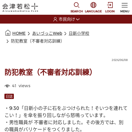
本文に移動
選択すると言語の切替
SEARCH
LANGUAGE
LOGIN
MENU
市民向け
選択すると利用者の切替が発生します
本文の始まり
HOME
あいづっこWeb
日新小学校
防犯教室（不審者対応訓練）
2026/06/08
防犯教室（不審者対応訓練）
41
views
日誌
・9:30「日新小の子に石をぶつけられた！そいつを連れて
こい！」を傘を振り回しながら怒鳴っています。
・男性職員が 不審者に対応しました。その後方では、別
の職員がバリケードをつくりました。