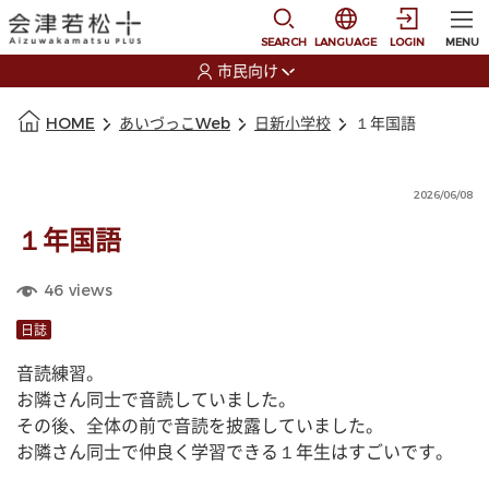
本文に移動
選択すると言語の切替
SEARCH
LANGUAGE
LOGIN
MENU
市民向け
選択すると利用者の切替が発生します
本文の始まり
HOME
あいづっこWeb
日新小学校
１年国語
2026/06/08
１年国語
46
views
日誌
音読練習。
お隣さん同士で音読していました。
その後、全体の前で音読を披露していました。
お隣さん同士で仲良く学習できる１年生はすごいです。