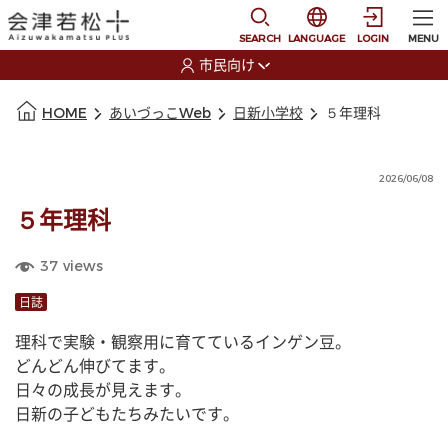
本文に移動
選択すると言語の切替
SEARCH
LANGUAGE
LOGIN
MENU
市民向け
選択すると利用者の切替が発生します
本文の始まり
HOME
あいづっこWeb
日新小学校
５年理科
2026/06/08
５年理科
37
views
日誌
理科で実験・観察用に育てているインゲン豆。
どんどん伸びてます。
日々の成長が見えます。
日新の子どもたちみたいです。