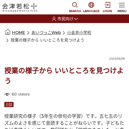
本文に移動
選択すると言語の切替
SEARCH
LANGUAGE
LOGIN
MENU
市民向け
選択すると利用者の切替が発生します
本文の始まり
HOME
あいづっこWeb
小金井小学校
授業の様子から いいところを見つけよう
2026/06/08
授業の様子から いいところを見つけよ
う
60
views
日誌
授業研究の様子（3年生の俳句の学習）です。五七五のリ
ズムのよさを感じて音読することがねらいです。子どもた