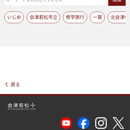
いじめ
会津若松市立
修学旅行
一箕
北会津中
戻る