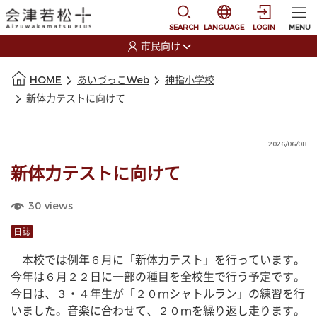
本文に移動
選択すると言語の切替
SEARCH
LANGUAGE
LOGIN
MENU
市民向け
選択すると利用者の切替が発生します
本文の始まり
HOME
あいづっこWeb
神指小学校
新体力テストに向けて
2026/06/08
新体力テストに向けて
30
views
日誌
　本校では例年６月に「新体力テスト」を行っています。
今年は６月２２日に一部の種目を全校生で行う予定です。
今日は、３・４年生が「２０ｍシャトルラン」の練習を行
いました。音楽に合わせて、２０ｍを繰り返し走ります。