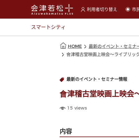
利用者切り替え
市
選択すると利用者の切替が
スマートシティ
本文の始まり
HOME
最新のイベント・セミナ
會津稽古堂映画上映会〜ライブリック
最新のイベント・セミナー情報
會津稽古堂映画上映会
15
views
内容