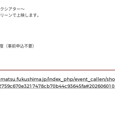
クシアター〜
リーンで上映します。
程度（事前申込不要）
kamatsu.fukushima.jp/index_php/event_callen/s
2759c670e3217478cb70b44c93645fa#20260601