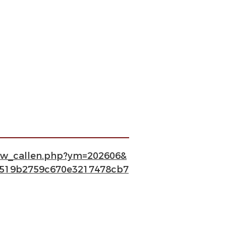
how_callen.php?ym=202606&
0519b2759c670e3217478cb7