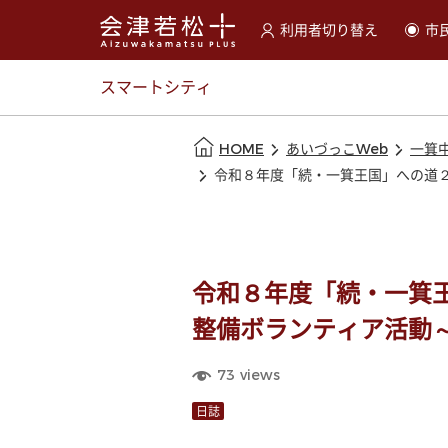
利用者切り替え
市
選択すると利用者の切替が
スマートシティ
本文の始まり
HOME
あいづっこWeb
一箕
令和８年度「続・一箕王国」への道
令和８年度「続・一箕
整備ボランティア活動
73
views
日誌