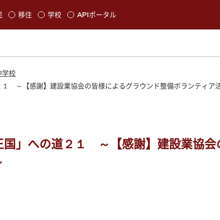
本文に移動
民
移住
学校
APIポータル
発生します
中学校
２１ ～【感謝】建設業協会の皆様によるグラウンド整備ボランティア
王国」への道２１ ～【感謝】建設業協会
～