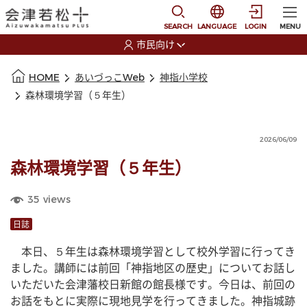
本文に移動
選択すると言語の切替
SEARCH
LANGUAGE
LOGIN
MENU
市民向け
選択すると利用者の切替が発生します
本文の始まり
HOME
あいづっこWeb
神指小学校
森林環境学習（５年生）
2026/06/09
森林環境学習（５年生）
35
views
日誌
　本日、５年生は森林環境学習として校外学習に行ってき
ました。講師には前回「神指地区の歴史」についてお話し
いただいた会津藩校日新館の館長様です。今日は、前回の
お話をもとに実際に現地見学を行ってきました。神指城跡