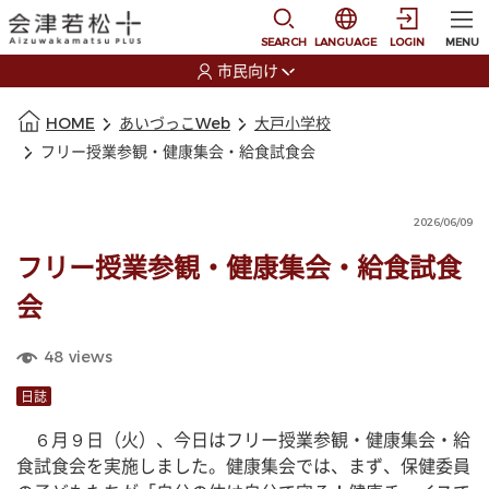
本文に移動
選択すると言語の切替
SEARCH
LANGUAGE
LOGIN
MENU
市民向け
選択すると利用者の切替が発生します
本文の始まり
HOME
あいづっこWeb
大戸小学校
フリー授業参観・健康集会・給食試食会
2026/06/09
フリー授業参観・健康集会・給食試食
会
48
views
日誌
　６月９日（火）、今日はフリー授業参観・健康集会・給
食試食会を実施しました。健康集会では、まず、保健委員