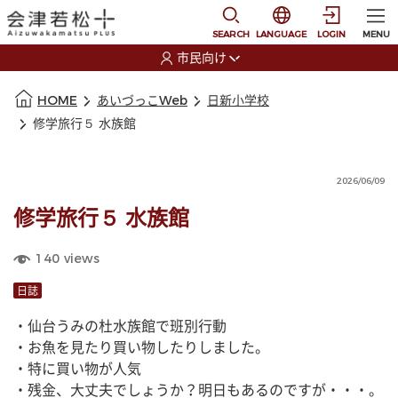
本文に移動
選択すると言語の切替
SEARCH
LANGUAGE
LOGIN
MENU
市民向け
選択すると利用者の切替が発生します
本文の始まり
HOME
あいづっこWeb
日新小学校
修学旅行５ 水族館
2026/06/09
修学旅行５ 水族館
140
views
日誌
・仙台うみの杜水族館で班別行動
・お魚を見たり買い物したりしました。
・特に買い物が人気
・残金、大丈夫でしょうか？明日もあるのですが・・・。