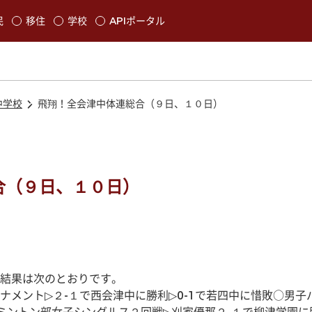
本文に移動
民
移住
学校
APIポータル
発生します
中学校
飛翔！全会津中体連総合（９日、１０日）
合（９日、１０日）
結果は次のとおりです。
ナメント▷２-１で西会津中に勝利▷0-1で若四中に惜敗○男