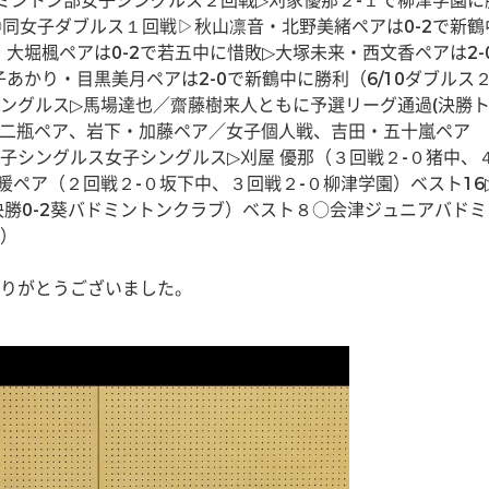
ドミントン部女子シングルス２回戦▷刈家優那２-１で柳津学園に
○同女子ダブルス１回戦▷秋山凛音・北野美緒ペアは0-2で新
・大堀楓ペアは0-2で若五中に惜敗▷大塚未来・西文香ペアは2
子あかり・目黒美月ペアは2-0で新鶴中に勝利（6/10ダブル
ングルス▷馬場達也／齋藤樹来人ともに予選リーグ通過(決勝ト
橘・二瓶ペア、岩下・加藤ペア／女子個人戦、吉田・五十嵐ペア
子シングルス女子シングルス▷刈屋 優那（３回戦２-０猪中、４
暖ペア（２回戦２-０坂下中、３回戦２-０柳津学園）ベスト1
々決勝0-2葵バドミントンクラブ）ベスト８○会津ジュニアバド
）
りがとうございました。