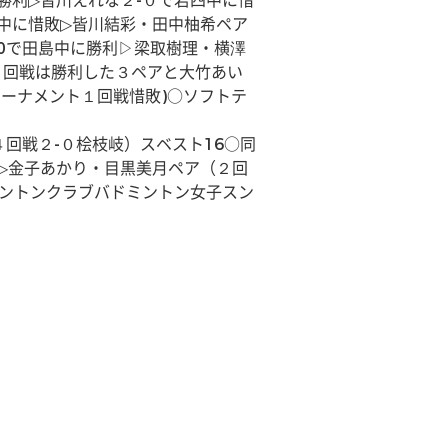
勝利▷皆川えれな２-０で若四中に惜
鶴中に惜敗▷皆川結彩・田中柚希ペア
-0で田島中に勝利▷梁取樹理・横澤
ス２回戦は勝利した３ペアと大竹あい
ーナメント１回戦惜敗)○ソフトテ
回戦２-０桧枝岐）スベスト16○同
6▷金子あかり・目黒美月ペア（２回
ミントンクラブバドミントン女子スン