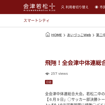
利用者切り替え
市
選択すると利用者の切替が
スマートシティ
本文の始まり
HOME
あいづっこWeb
第二
飛翔！全会津中体連総
257
views
日誌
全会津中体連総合大会。若松二中の
【６月９日」○サッカー部決勝トー