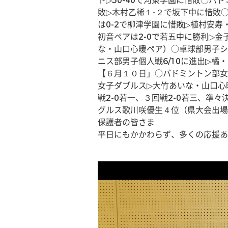
ト▷50-40で河東学園に惜敗○バ
敗▷木村乙稀１-２で坂下中に惜敗
は0-2で柳津学園に惜敗▷植村安寿
初音ペアは2-0で若五中に勝利▷金
な・山口心暖ペア）○卓球部男子シ
ニス部男子個人戦6/10に進出▷
【６月１０日」○バドミントン部女
女子ダブルス▷大竹あいな・山口心
戦2-0若一、３回戦2-0若三、準
グルス歌川咲優生４位（県大会出場
保護者の皆さま
平日にもかかわらず、多くの応援あ