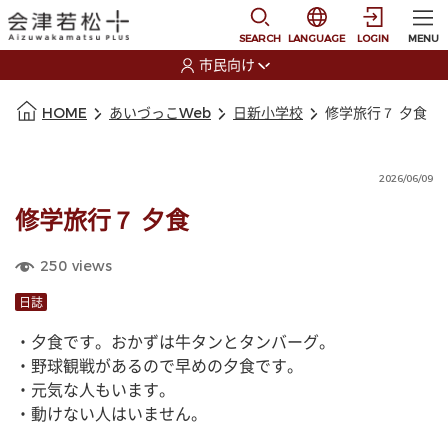
本文に移動
選択すると言語の切替
SEARCH
LANGUAGE
LOGIN
MENU
市民向け
選択すると利用者の切替が発生します
本文の始まり
HOME
あいづっこWeb
日新小学校
修学旅行７ 夕食
2026/06/09
修学旅行７ 夕食
250
views
日誌
・夕食です。おかずは牛タンとタンバーグ。
・野球観戦があるので早めの夕食です。
・元気な人もいます。
・動けない人はいません。