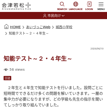
本文に移動
選択すると言語の切替
SEARCH
LANGUAGE
LOGIN
MENU
市民向け
選択すると利用者の切替が発生します
本文の始まり
HOME
あいづっこWeb
城西小学校
知能テスト～２・４年生～
2026/06/10
知能テスト～２・４年生～
56
views
日誌
　２年生と４年生で知能テストを行いました。設問ごとに
短時間でできるだけ多くの問題を解いていきます。一層の
集中力が必要になりますが、どの学級も先生の指示を聞い
てしっかり取り組んでいました。