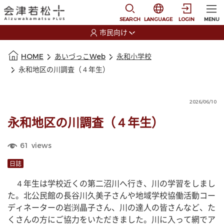
本文に移動
選択すると言語の切替
SEARCH
LANGUAGE
LOGIN
MENU
市民向け
選択すると利用者の切替が発生します
本文の始まり
HOME
あいづっこWeb
永和小学校
永和地区の川調査（４年生）
2026/06/10
永和地区の川調査（４年生）
61
views
日誌
　４年生は学校近くの第二沼川へ行き、川の学習をしまし
た。北公民館の長谷川久美子さんや地域学校協働活動コー
ディネーターの岩渕晶子さん、川の達人の皆さんなど、た
くさんの方にご協力をいただきました。川に入って網でア