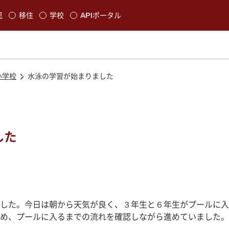
本文に移動
民
移住
学校
APIポータル
発生します
小学校
水泳の学習が始まりました
した
した。今日は朝から天気が良く、３年生と６年生がプールに入
め、プールに入るまでの流れを確認しながら進めていました。