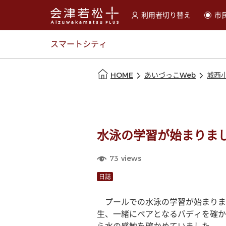
利用者切り替え
市
選択すると利用者の切替が
スマートシティ
本文の始まり
HOME
あいづっこWeb
城西
水泳の学習が始まりま
73
views
日誌
　プールでの水泳の学習が始まりま
生、一緒にペアとなるバディを確か