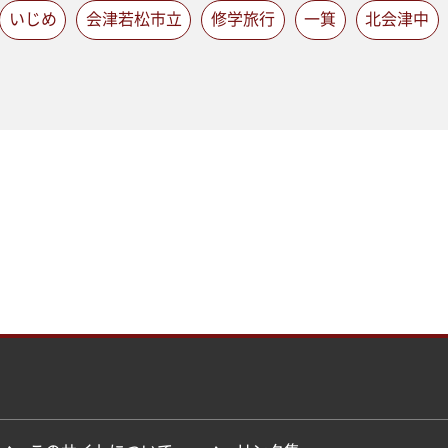
いじめ
会津若松市立
修学旅行
一箕
北会津中