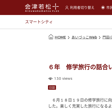
利用者切り替え
市
選択すると利用者の切替が
スマートシティ
本文の始まり
HOME
あいづっこWeb
門田
６年 修学旅行の話合
130
views
日誌
　６月１８日１９日の修学旅行に向
した。楽しく充実した旅行になるよ