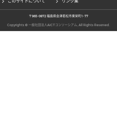
このサイトについて
リンク集
 〒965-0872 福島県会津若松市東栄町1-77 
Copyrights © 一般社団法人AiCTコンソーシアム, All Rights Reserved.