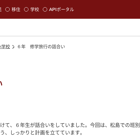
本文に移動
民
移住
学校
APIポータル
発生します
小学校
６年 修学旅行の話合い
い
けて、６年生が話合いをしていました。今回は、松島での班別
う、しっかりと計画を立てています。