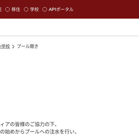
本文に移動
民
移住
学校
APIポータル
発生します
小学校
プール開き
ィアの皆様のご協力の下、
の始めからプールへの注水を行い、