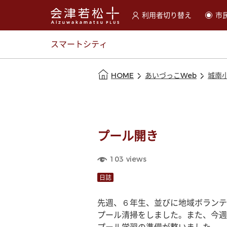
利用者切り替え
市
選択すると利用者の切替が
スマートシティ
本文の始まり
HOME
あいづっこWeb
城南
プール開き
103
views
日誌
先週、６年生、並びに地域ボランテ
プール清掃をしました。また、今週