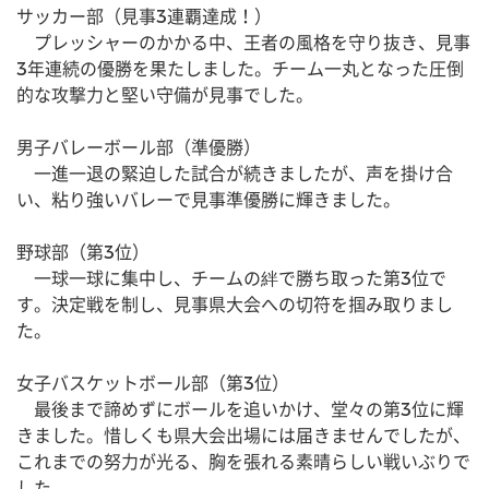
サッカー部（見事3連覇達成！）
　プレッシャーのかかる中、王者の風格を守り抜き、見事
3年連続の優勝を果たしました。チーム一丸となった圧倒
的な攻撃力と堅い守備が見事でした。
男子バレーボール部（準優勝）
　一進一退の緊迫した試合が続きましたが、声を掛け合
い、粘り強いバレーで見事準優勝に輝きました。
野球部（第3位）
　一球一球に集中し、チームの絆で勝ち取った第3位で
す。決定戦を制し、見事県大会への切符を掴み取りまし
た。
女子バスケットボール部（第3位）
　最後まで諦めずにボールを追いかけ、堂々の第3位に輝
きました。惜しくも県大会出場には届きませんでしたが、
これまでの努力が光る、胸を張れる素晴らしい戦いぶりで
した。