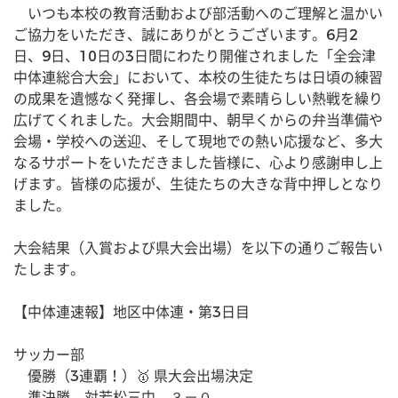
　いつも本校の教育活動および部活動へのご理解と温かい
ご協力をいただき、誠にありがとうございます。6月2
日、9日、10日の3日間にわたり開催されました「全会津
中体連総合大会」において、本校の生徒たちは日頃の練習
の成果を遺憾なく発揮し、各会場で素晴らしい熱戦を繰り
広げてくれました。大会期間中、朝早くからの弁当準備や
会場・学校への送迎、そして現地での熱い応援など、多大
なるサポートをいただきました皆様に、心より感謝申し上
げます。皆様の応援が、生徒たちの大きな背中押しとなり
ました。
大会結果（入賞および県大会出場）を以下の通りご報告い
たします。
【中体連速報】地区中体連・第3日目
サッカー部
　優勝（3連覇！）🥇 県大会出場決定
　準決勝　対若松三中　３－０