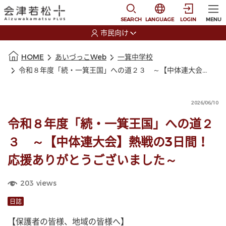
本文に移動
選択すると言語の切替
SEARCH
LANGUAGE
LOGIN
MENU
市民向け
選択すると利用者の切替が発生します
本文の始まり
HOME
あいづっこWeb
一箕中学校
令和８年度「続・一箕王国」への道２３ ～【中体連大会】熱戦の3日間！応援ありがとうございました～
2026/06/10
令和８年度「続・一箕王国」への道２
３ ～【中体連大会】熱戦の3日間！
応援ありがとうございました～
203
views
日誌
【保護者の皆様、地域の皆様へ】