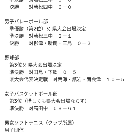
　決勝　　対若松四中　６－０
男子バレーボール部
　準優勝（第2位）🥈 県大会出場決定
　準決勝　対若松三中　２－１
　決勝　　対柳津・新鶴・三島　０－２
野球部
　第3位🥉 県大会出場決定
　準決勝　対田島・下郷　０－５
　県大会代表決定戦　対荒海・舘岩・南会津　１０－５　
女子バスケットボール部
　第3位（惜しくも県大会出場ならず）
　準決勝　対高田中　５８－６１
男女ソフトテニス（クラブ所属）
男子団体