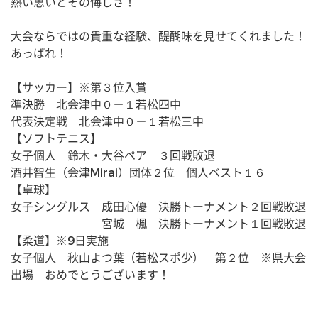
熱い思いとその悔しさ！
大会ならではの貴重な経験、醍醐味を見せてくれました！
あっぱれ！
【サッカー】※第３位入賞
準決勝　北会津中０－１若松四中
代表決定戦　北会津中０－１若松三中
【ソフトテニス】
女子個人　鈴木・大谷ペア　３回戦敗退
酒井智生（会津Mirai）団体２位　個人ベスト１６
【卓球】
女子シングルス　成田心優　決勝トーナメント２回戦敗退
　　　　　　　　宮城　楓　決勝トーナメント１回戦敗退
【柔道】※9日実施
女子個人　秋山よつ葉（若松スポ少）　第２位　※県大会
出場　おめでとうございます！