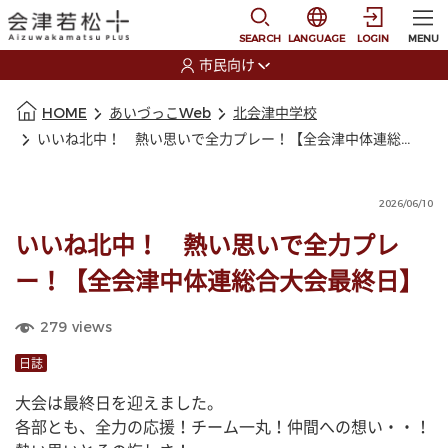
本文に移動
選択すると言語の切替
SEARCH
LANGUAGE
LOGIN
MENU
市民向け
選択すると利用者の切替が発生します
本文の始まり
HOME
あいづっこWeb
北会津中学校
いいね北中！ 熱い思いで全力プレー！【全会津中体連総合大会最終日】
2026/06/10
いいね北中！ 熱い思いで全力プレ
ー！【全会津中体連総合大会最終日】
279
views
日誌
大会は最終日を迎えました。
各部とも、全力の応援！チーム一丸！仲間への想い・・！