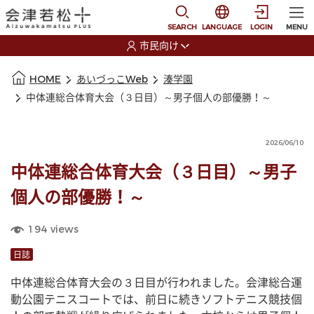
本文に移動
選択すると言語の切替
SEARCH
LANGUAGE
LOGIN
MENU
市民向け
選択すると利用者の切替が発生します
本文の始まり
HOME
あいづっこWeb
湊学園
中体連総合体育大会（３日目）～男子個人の部優勝！～
2026/06/10
中体連総合体育大会（３日目）～男子
個人の部優勝！～
194
views
日誌
中体連総合体育大会の３日目が行われました。会津総合運
動公園テニスコートでは、前日に続きソフトテニス競技個