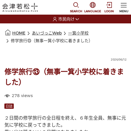
本文に移動
選択すると言語の切替
SEARCH
LANGUAGE
LOGIN
MENU
市民向け
選択すると利用者の切替が発生します
本文の始まり
HOME
あいづっこWeb
一箕小学校
修学旅行⑬（無事一箕小学校に着きました）
2026/06/12
修学旅行⑬（無事一箕小学校に着きま
した）
278
views
日誌
２日間の修学旅行の全日程を終え、６年生全員、無事に元
気に学校に戻ってきました。