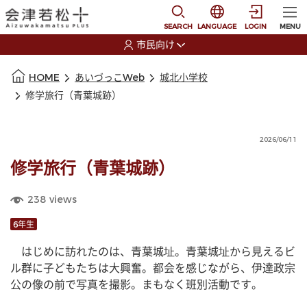
本文に移動
選択すると言語の切替
SEARCH
LANGUAGE
LOGIN
MENU
市民向け
選択すると利用者の切替が発生します
本文の始まり
HOME
あいづっこWeb
城北小学校
修学旅行（青葉城跡）
2026/06/11
修学旅行（青葉城跡）
238
views
6年生
　はじめに訪れたのは、青葉城址。青葉城址から見えるビ
ル群に子どもたちは大興奮。都会を感じながら、伊達政宗
公の像の前で写真を撮影。まもなく班別活動です。