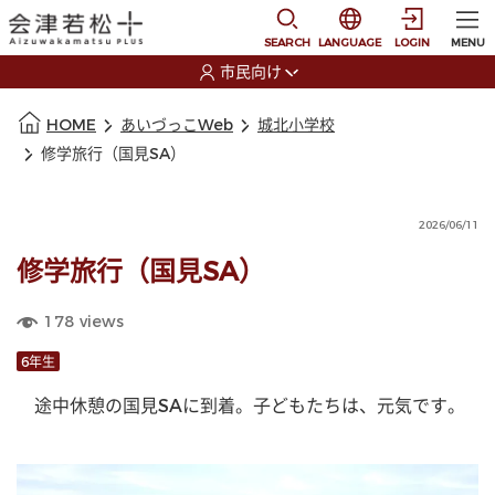
本文に移動
選択すると言語の切替
SEARCH
LANGUAGE
LOGIN
MENU
市民向け
選択すると利用者の切替が発生します
本文の始まり
HOME
あいづっこWeb
城北小学校
修学旅行（国見SA）
2026/06/11
修学旅行（国見SA）
178
views
6年生
　途中休憩の国見SAに到着。子どもたちは、元気です。