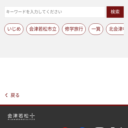
検索
いじめ
会津若松市立
修学旅行
一箕
北会津中
戻る