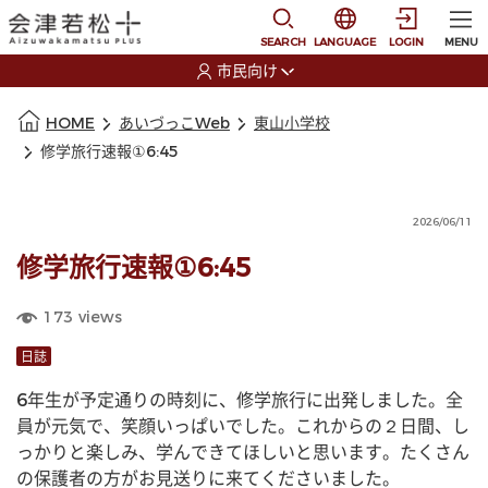
本文に移動
選択すると言語の切替
SEARCH
LANGUAGE
LOGIN
MENU
市民向け
選択すると利用者の切替が発生します
本文の始まり
HOME
あいづっこWeb
東山小学校
修学旅行速報①6:45
2026/06/11
修学旅行速報①6:45
173
views
日誌
6年生が予定通りの時刻に、修学旅行に出発しました。全
員が元気で、笑顔いっぱいでした。これからの２日間、し
っかりと楽しみ、学んできてほしいと思います。たくさん
の保護者の方がお見送りに来てくださいました。