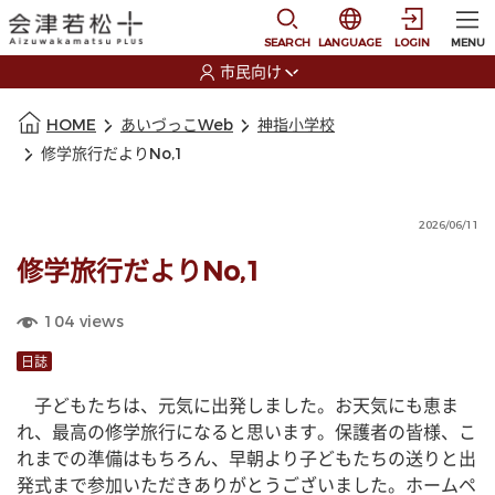
本文に移動
選択すると言語の切替
SEARCH
LANGUAGE
LOGIN
MENU
市民向け
選択すると利用者の切替が発生します
本文の始まり
HOME
あいづっこWeb
神指小学校
修学旅行だよりNo,1
2026/06/11
修学旅行だよりNo,1
104
views
日誌
　子どもたちは、元気に出発しました。お天気にも恵ま
れ、最高の修学旅行になると思います。保護者の皆様、こ
れまでの準備はもちろん、早朝より子どもたちの送りと出
発式まで参加いただきありがとうございました。ホームペ