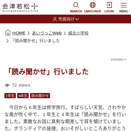
本文に移動
選択すると言語の切替
SEARCH
LANGUAGE
LOGIN
MENU
市民向け
選択すると利用者の切替が発生します
本文の始まり
HOME
あいづっこWeb
城北小学校
「読み聞かせ」行いました
2026/06/11
「読み聞かせ」行いました
72
views
1年生
4年生
読み聞かせ
　今日から６年生は修学旅行。すばらしい天気、さわやか
な風が吹く中で、１年生と４年生は「読み聞かせ」を行い
ました。素敵なお話に真剣な眼差しで耳を傾けていまし
た。ボランティアの皆様、おいそがしいところありがとう