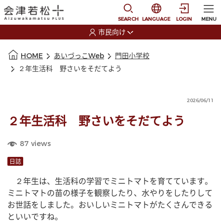
本文に移動
選択すると言語の切替
SEARCH
LANGUAGE
LOGIN
MENU
市民向け
選択すると利用者の切替が発生します
本文の始まり
HOME
あいづっこWeb
門田小学校
２年生活科 野さいをそだてよう
2026/06/11
２年生活科 野さいをそだてよう
87
views
日誌
　２年生は、生活科の学習でミニトマトを育てています。
ミニトマトの苗の様子を観察したり、水やりをしたりして
お世話をしました。おいしいミニトマトがたくさんできる
といいですね。