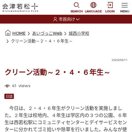
本文に移動
選択すると言語の切替
SEARCH
LANGUAGE
LOGIN
MENU
市民向け
選択すると利用者の切替が発生します
本文の始まり
HOME
あいづっこWeb
城西小学校
クリーン活動～２・４・６年生～
2026/06/11
クリーン活動～２・４・６年生～
41
views
日誌
　今日は、２・４・６年生がクリーン活動を実施しまし
た。２年生は校地内、４年生は学区内の３つの公園、６年
生は西若松駅にコミュニティセンターとデイサービスセン
ターに分かれてゴミ拾いや除草を行いました。みんなが使