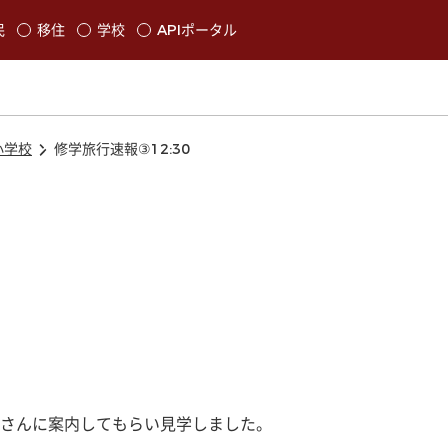
本文に移動
民
移住
学校
APIポータル
発生します
小学校
修学旅行速報③12:30
さんに案内してもらい見学しました。