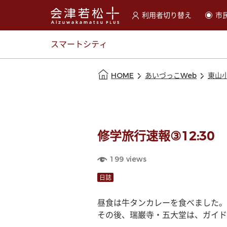
利用者切り替え
市
選択すると利用者の切替が
スマートシティ
本文の始まり
HOME
あいづっこWeb
東山
修学旅行速報③12:30
199
views
日誌
昼食は牛タンカレーを食べました。
その後、瑞巌寺・五大堂は、ガイド