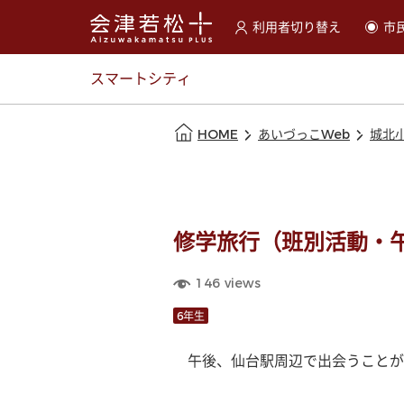
利用者切り替え
市
選択すると利用者の切替が
スマートシティ
本文の始まり
HOME
あいづっこWeb
城北
修学旅行（班別活動・
146
views
6年生
　午後、仙台駅周辺で出会うことが