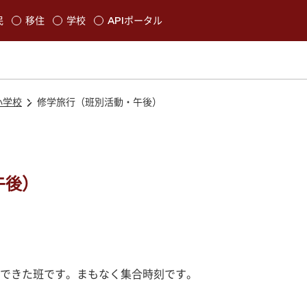
本文に移動
民
移住
学校
APIポータル
発生します
小学校
修学旅行（班別活動・午後）
午後）
できた班です。まもなく集合時刻です。