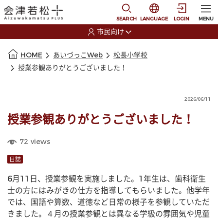
本文に移動
選択すると言語の切替
SEARCH
LANGUAGE
LOGIN
MENU
市民向け
選択すると利用者の切替が発生します
本文の始まり
HOME
あいづっこWeb
松長小学校
授業参観ありがとうございました！
2026/06/11
授業参観ありがとうございました！
72
views
日誌
6月11日、授業参観を実施しました。1年生は、歯科衛生
士の方にはみがきの仕方を指導してもらいました。他学年
では、国語や算数、道徳など日常の様子を参観していただ
きました。４月の授業参観とは異なる学級の雰囲気や児童