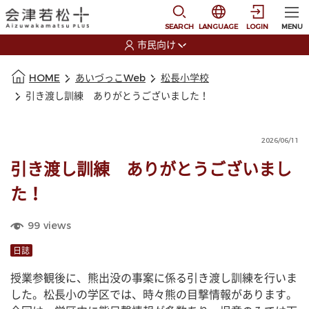
本文に移動
選択すると言語の切替
SEARCH
LANGUAGE
LOGIN
MENU
市民向け
選択すると利用者の切替が発生します
本文の始まり
HOME
あいづっこWeb
松長小学校
引き渡し訓練 ありがとうございました！
2026/06/11
引き渡し訓練 ありがとうございまし
た！
99
views
日誌
授業参観後に、熊出没の事案に係る引き渡し訓練を行いま
した。松長小の学区では、時々熊の目撃情報があります。