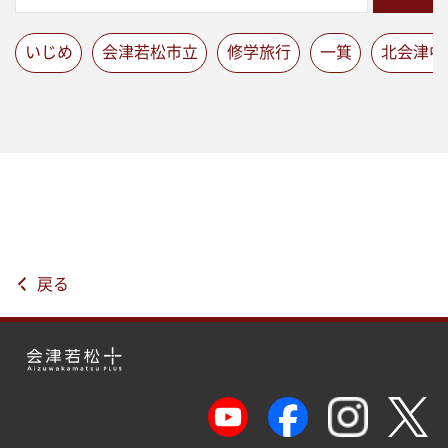
いじめ
会津若松市立
修学旅行
一箕
北会津中
戻る