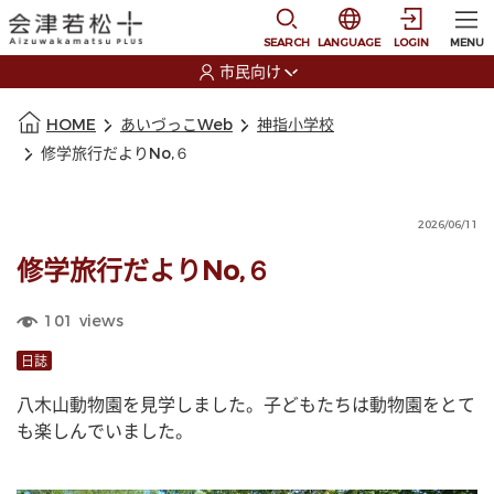
本文に移動
選択すると言語の切替
SEARCH
LANGUAGE
LOGIN
MENU
市民向け
選択すると利用者の切替が発生します
本文の始まり
HOME
あいづっこWeb
神指小学校
修学旅行だよりNo,６
2026/06/11
修学旅行だよりNo,６
101
views
日誌
八木山動物園を見学しました。子どもたちは動物園をとて
も楽しんでいました。