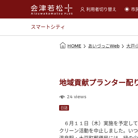
利用者切り替え
市
選択すると利用者の切替が
スマートシティ
本文の始まり
HOME
あいづっこWeb
大戸
地域貢献プランター配
24
views
日誌
　６月１１日（木）実施を予定して
クリーン活動を中止しました。いつ