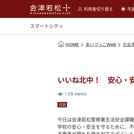
利用者切り替え
市
選択すると利用者の切替が
スマートシティ
本文の始まり
HOME
あいづっこWeb
北会
いいね北中！ 安心・
129
views
日誌
今日は会津若松警察署生活安全課職
学校の安心・安全を守るために、不