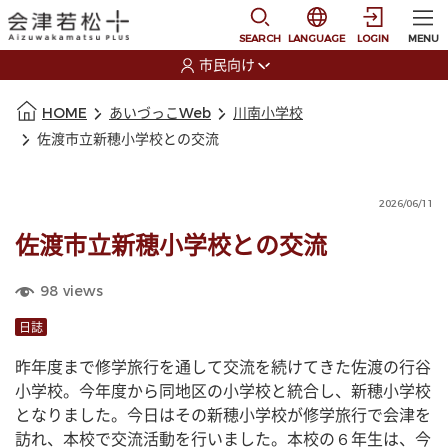
本文に移動
選択すると言語の切替
SEARCH
LANGUAGE
LOGIN
MENU
市民向け
選択すると利用者の切替が発生します
本文の始まり
HOME
あいづっこWeb
川南小学校
佐渡市立新穂小学校との交流
2026/06/11
佐渡市立新穂小学校との交流
98
views
日誌
昨年度まで修学旅行を通して交流を続けてきた佐渡の行谷
小学校。今年度から同地区の小学校と統合し、新穂小学校
となりました。今日はその新穂小学校が修学旅行で会津を
訪れ、本校で交流活動を行いました。本校の６年生は、今