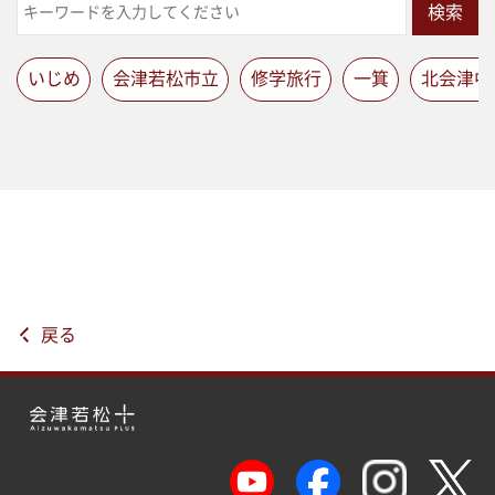
検索
いじめ
会津若松市立
修学旅行
一箕
北会津中
戻る