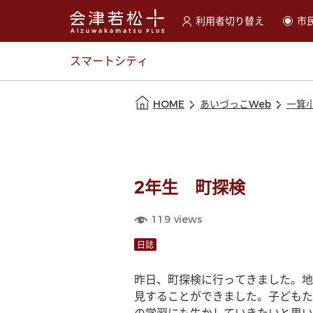
利用者切り替え
市
選択すると利用者の切替が
スマートシティ
本文の始まり
HOME
あいづっこWeb
一箕
2年生 町探検
119
views
日誌
昨日、町探検に行ってきました。地
見することができました。子どもた