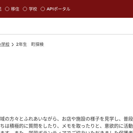
本文に移動
民
移住
学校
APIポータル
発生します
小学校
2年生 町探検
域の方々とふれあいながら、お店や施設の様子を見学し、普段
ちは積極的に質問をしたり、メモを取ったりと、意欲的に活動