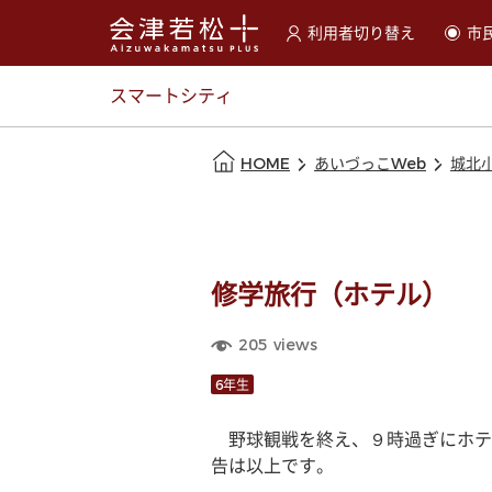
利用者切り替え
市
選択すると利用者の切替が
スマートシティ
本文の始まり
HOME
あいづっこWeb
城北
修学旅行（ホテル）
205
views
6年生
　野球観戦を終え、９時過ぎにホテ
告は以上です。