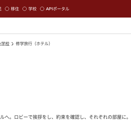
本文に移動
民
移住
学校
APIポータル
発生します
小学校
修学旅行（ホテル）
ルへ。ロビーで挨拶をし、約束を確認し、それぞれの部屋に。