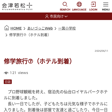
本文に移動
選択すると言語の切替
SEARCH
LANGUAGE
LOGIN
MENU
市民向け
選択すると利用者の切替が発生します
本文の始まり
HOME
あいづっこWeb
一箕小学校
修学旅行⑦（ホテル到着）
2026/06/11
修学旅行⑦（ホテル到着）
121
views
日誌
　プロ野球観戦を終え、宿泊先の仙台ロイヤルパークホテ
ルに到着しました。
　長い一日でしたが、子どもたちは元気な様子でホテルに
入りました。到着後は部屋で友達と過ごしたり、今日一日