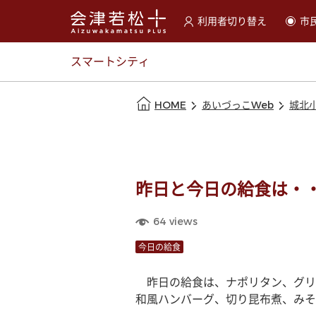
利用者切り替え
市
選択すると利用者の切替が
スマートシティ
本文の始まり
HOME
あいづっこWeb
城北
昨日と今日の給食は・
64
views
今日の給食
　昨日の給食は、ナポリタン、グリ
和風ハンバーグ、切り昆布煮、みそ