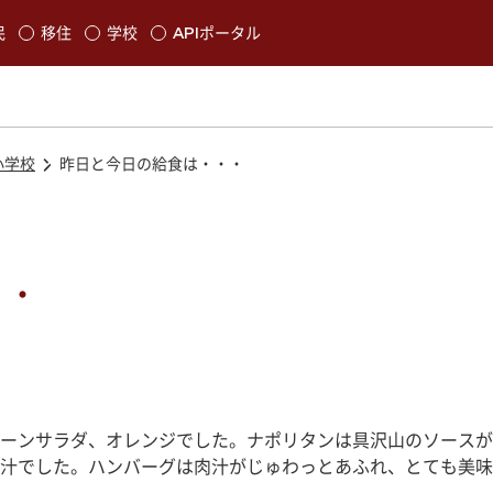
本文に移動
民
移住
学校
APIポータル
発生します
小学校
昨日と今日の給食は・・・
・・
ーンサラダ、オレンジでした。ナポリタンは具沢山のソースが
汁でした。ハンバーグは肉汁がじゅわっとあふれ、とても美味