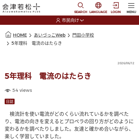
本文に移動
選択すると言語の切替
SEARCH
LANGUAGE
LOGIN
MENU
市民向け
選択すると利用者の切替が発生します
本文の始まり
HOME
あいづっこWeb
門田小学校
5年理科 電流のはたらき
2026/06/12
5年理科 電流のはたらき
54
views
日誌
　検流計を使い電流がどのくらい流れているかを調べた
り、電池の向きを変えるとプロペラの回り方がどのように
変わるかを調べたりしました。友達と確かめ合いながら、
楽しく学習していました。