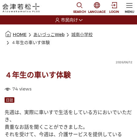
本文に移動
選択すると言語の切替
SEARCH
LANGUAGE
LOGIN
MENU
市民向け
選択すると利用者の切替が発生します
本文の始まり
HOME
あいづっこWeb
城南小学校
４年生の車いす体験
2026/06/12
４年生の車いす体験
74
views
日誌
先週は、実際に車いすで生活をしている方においでいただ
き、
貴重なお話を聞くことができました。
それを受けて、今週は、介護サービスを提供している