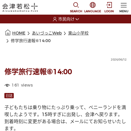
本文に移動
選択すると言語の切替
SEARCH
LANGUAGE
LOGIN
MENU
市民向け
選択すると利用者の切替が発生します
本文の始まり
HOME
あいづっこWeb
東山小学校
修学旅行速報⑥14:00
2026/06/12
修学旅行速報⑥14:00
161
views
日誌
子どもたちは乗り物にたっぷり乗って、ベニーランドを満
喫したようです。15時すぎに出発し、会津へ戻ります。
到着時刻に変更がある場合は、メールにてお知らせいたし
ます。