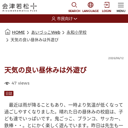
本文に移動
選択すると言語の切替
SEARCH
LANGUAGE
LOGIN
MENU
市民向け
選択すると利用者の切替が発生します
本文の始まり
HOME
あいづっこWeb
永和小学校
天気の良い昼休みは外遊び
2026/06/12
天気の良い昼休みは外遊び
47
views
日誌
　最近は雨が降ることもあり、一時より気温が低くなって
過ごしやすくなりました。晴れた日の昼休みの校庭は、子
ども達でいっぱいです。鬼ごっこ、ブランコ、サッカー、
鉄棒・・。とにかく楽しく遊んでいます。昨日は先生も一